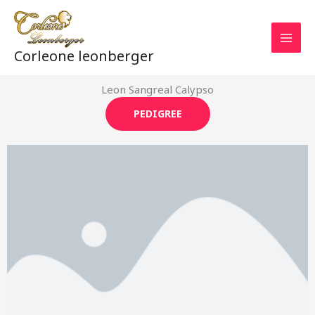
Aller
au
contenu
Corleone leonberger
Leon Sangreal Calypso
PEDIGREE