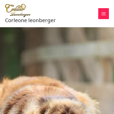
Aller
au
contenu
Corleone leonberger